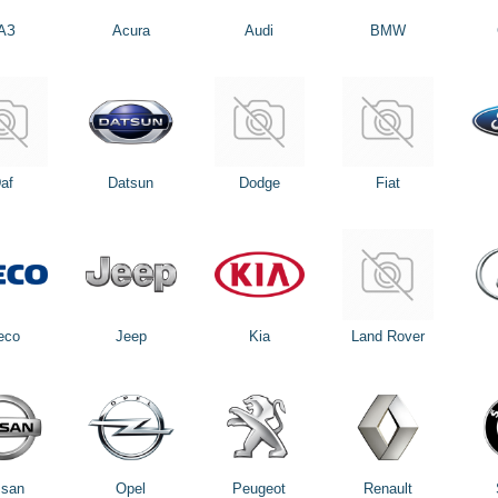
АЗ
Acura
Audi
BMW
af
Datsun
Dodge
Fiat
eco
Jeep
Kia
Land Rover
ssan
Opel
Peugeot
Renault