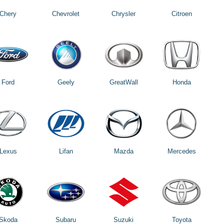
Chery
Chevrolet
Chrysler
Citroen
Ford
Geely
GreatWall
Honda
Lexus
Lifan
Mazda
Mercedes
Skoda
Subaru
Suzuki
Toyota