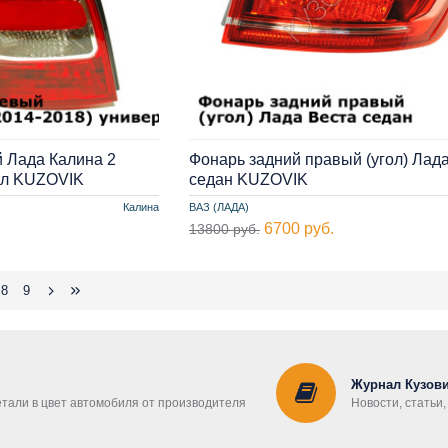
 Лада Калина 2
Фонарь задний правый (угол) Лад
ал KUZOVIK
седан KUZOVIK
Калина
ВАЗ (ЛАДА)
6700 руб.
13800 руб.
8
9
Журнал Кузови
етали в цвет автомобиля от производителя
Новости, статьи