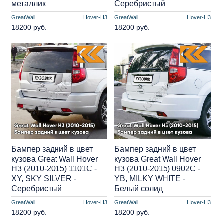
металлик
Серебристый
GreatWall
Hover-H3
GreatWall
Hover-H3
18200 руб.
18200 руб.
Бампер задний в цвет
Бампер задний в цвет
кузова Great Wall Hover
кузова Great Wall Hover
H3 (2010-2015) 1101C -
H3 (2010-2015) 0902C -
XY, SKY SILVER -
YB, MILKY WHITE -
Серебристый
Белый солид
GreatWall
Hover-H3
GreatWall
Hover-H3
18200 руб.
18200 руб.