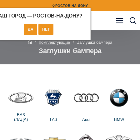
РОСТОВ-НА-ДОНУ
АШ ГОРОД —
РОСТОВ-НА-ДОНУ
?
Комплектующие
Заглушки бампера
Заглушки бампера
ВАЗ
(ЛАДА)
ГАЗ
Audi
BMW