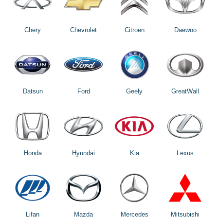
Chery
Chevrolet
Citroen
Daewoo
Datsun
Ford
Geely
GreatWall
Honda
Hyundai
Kia
Lexus
Lifan
Mazda
Mercedes
Mitsubishi