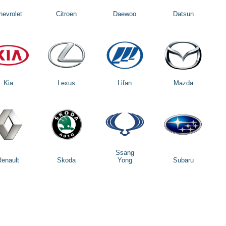
hevrolet
Citroen
Daewoo
Datsun
Kia
Lexus
Lifan
Mazda
Ssang
Renault
Skoda
Yong
Subaru