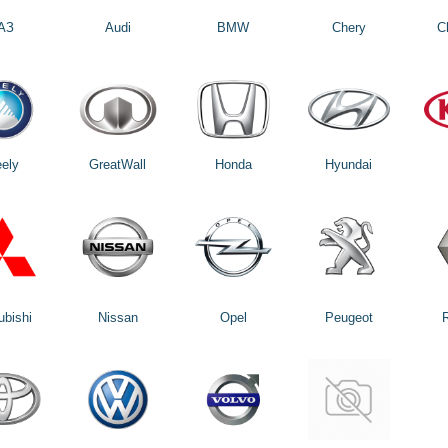
АЗ
Audi
BMW
Chery
C
ely
GreatWall
Honda
Hyundai
ubishi
Nissan
Opel
Peugeot