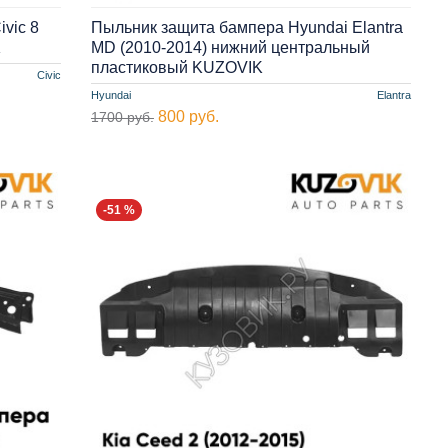
vic 8
Пыльник защита бампера Hyundai Elantra
K
MD (2010-2014) нижний центральный
пластиковый KUZOVIK
Civic
Hyundai
Elantra
800 руб.
1700 руб.
-51 %