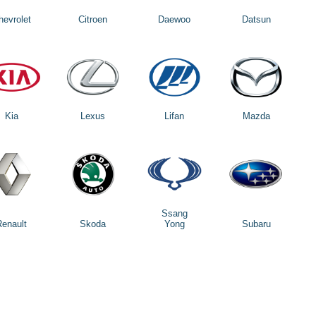
hevrolet
Citroen
Daewoo
Datsun
Kia
Lexus
Lifan
Mazda
Ssang
Renault
Skoda
Yong
Subaru