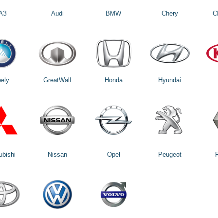
АЗ
Audi
BMW
Chery
C
ely
GreatWall
Honda
Hyundai
ubishi
Nissan
Opel
Peugeot